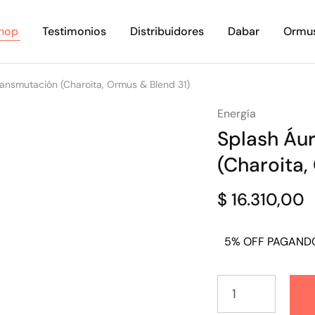
hop
Testimonios
Distribuidores
Dabar
Ormu
ransmutación (Charoita, Ormus & Blend 31)
Energía
Splash Áu
(Charoita,
$
16.310,00
5% OFF PAGAND