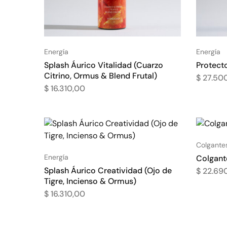
Energía
Energía
Splash Áurico Vitalidad (Cuarzo
Protect
Citrino, Ormus & Blend Frutal)
$
27.50
$
16.310,00
Colgantes
Energía
Colgant
Splash Áurico Creatividad (Ojo de
$
22.69
Tigre, Incienso & Ormus)
$
16.310,00