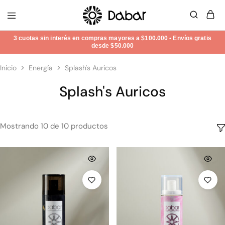
Dabar
Una
Frecuencial
Nueva
Dimensión
en
Bienestar,
Inicio
Energía
Splash's Auricos
Belleza
y
Splash's Auricos
Energía
Mostrando
10
de
10
productos