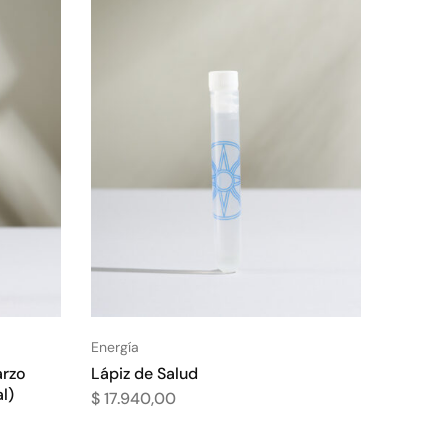
Energía
arzo
Lápiz de Salud
l)
$
17.940,00