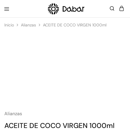
Dabar
Una
Frecuencial
Nueva
Inicio
Alianzas
ACEITE DE COCO VIRGEN 1000ml
Dimensión
en
Bienestar,
Belleza
y
Energía
Alianzas
ACEITE DE COCO VIRGEN 1000ml