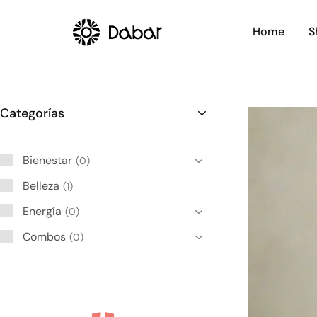
Home
S
Dabar
Una
Frecuencial
Nueva
Dimensión
en
Bienestar,
Belleza
y
Categorías
Energía
Bienestar
0
Belleza
1
Energía
0
Combos
0