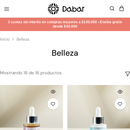
Dabar
Una
Frecuencial
Nueva
Dimensión
en
Bienestar,
Inicio
Belleza
Belleza
y
Belleza
Energía
Mostrando
16
de
16
productos