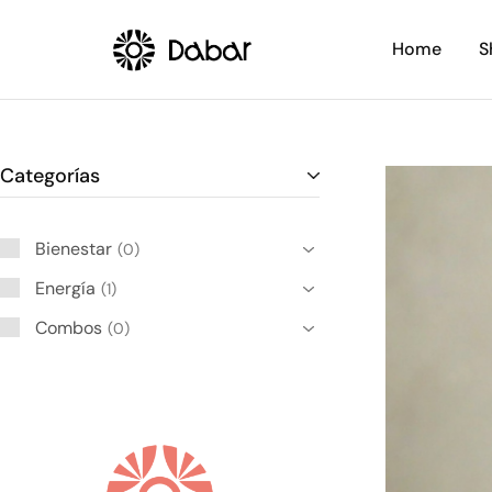
Home
S
Dabar
Una
Frecuencial
Nueva
Dimensión
en
Bienestar,
Belleza
y
Categorías
Energía
Bienestar
0
Energía
1
Combos
0