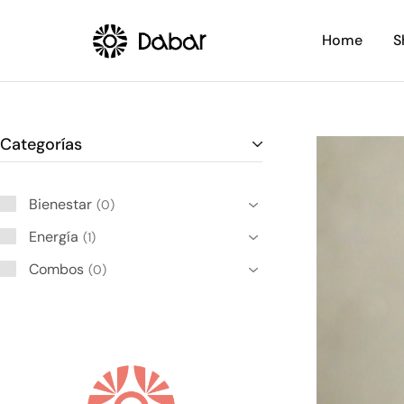
Home
S
Dabar
Una
Frecuencial
Nueva
Dimensión
en
Bienestar,
Belleza
y
Categorías
Energía
Bienestar
0
Energía
1
Combos
0