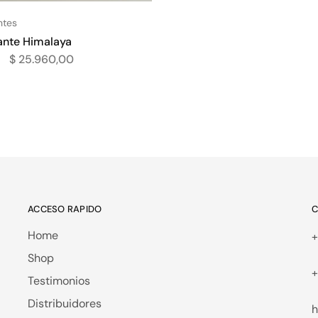
ntes
ante Himalaya
$
25.960,00
ACCESO RAPIDO
C
Home
+
Shop
+
Testimonios
Distribuidores
h